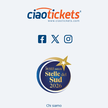
F
T
I
aceb
witter
nstag
ook
ram
Chi siamo