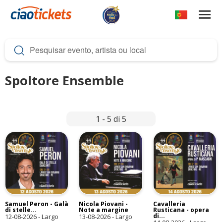
Passar
para
o
c
conteúdo
i
principal
a
Spoltore Ensemble
o
t
1 - 5 di 5
i
c
k
e
t
s
Samuel Peron - Galà
Nicola Piovani -
Cavalleria
di stelle...
Note a margine
Rusticana - opera
di...
12-08-2026
-
Largo
13-08-2026
-
Largo