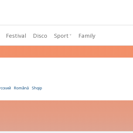
Passar
para
o
conteúdo
Festival
Disco
Sport
Family
principal
усский
Română
Shqip