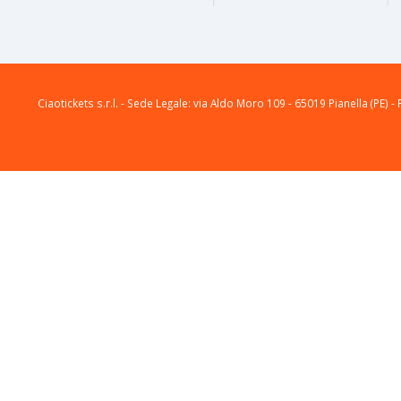
Ciaotickets s.r.l. - Sede Legale: via Aldo Moro 109 - 65019 Pianella (PE) - 