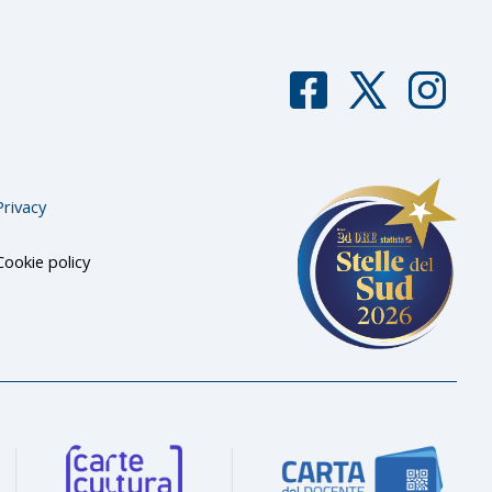
F
T
I
aceb
witter
nstag
ook
ram
Privacy
Cookie policy