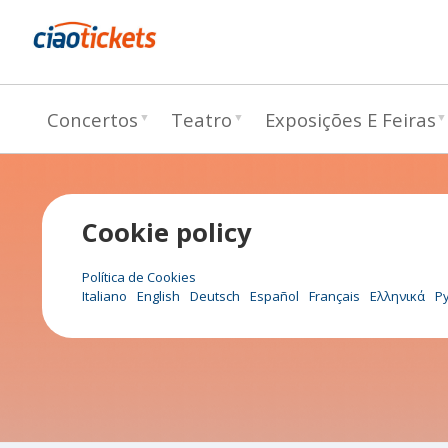
c
Concertos
Teatro
Exposições E Feiras
i
a
o
Cookie policy
t
i
Política de Cookies
Italiano
English
Deutsch
Español
Français
Ελληνικά
Р
c
k
e
t