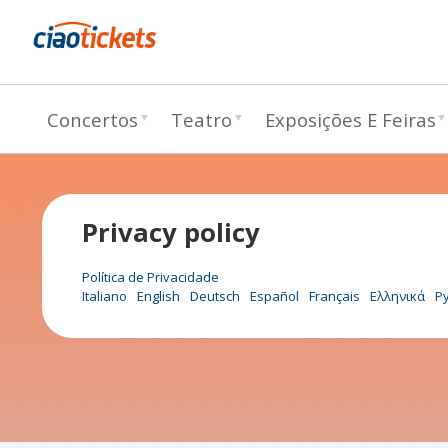
c
Concertos
Teatro
Exposições E Feiras
i
a
o
Privacy policy
t
i
Política de Privacidade
Italiano
English
Deutsch
Español
Français
Ελληνικά
Р
c
k
e
t