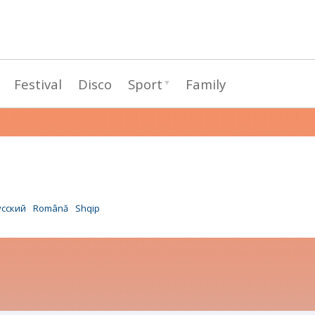
Passar
para
o
conteúdo
Festival
Disco
Sport
Family
principal
усский
Română
Shqip