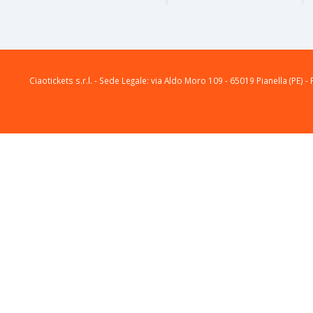
Ciaotickets s.r.l. - Sede Legale: via Aldo Moro 109 - 65019 Pianella (PE) - 