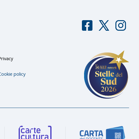
F
T
I
aceb
witter
nstag
ook
ram
Privacy
Cookie policy