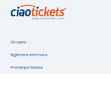
υ
φ
ε
ς
κ
α
Chi siamo
ρ
Biglietteria elettronica
τ
έ
Prestampa massiva
λ
ε
ς