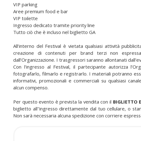
VIP parking
s
Aree premium food e bar
VIP toilette
Ingresso dedicato tramite priority line
Tutto ciò che è incluso nel biglietto GA
All’interno del Festival è vietata qualsiasi attività pubblici
creazione di contenuti per brand terzi non espressam
dall’Organizzazione. I trasgressori saranno allontanati dall'e
Con l’ingresso al Festival, il partecipante autorizza l’Or
fotografarlo, filmarlo e registrarlo. I materiali potranno ess
informativi, promozionali e commerciali su qualsiasi canal
alcun compenso.
Per questo evento è prevista la vendita con il
BIGLIETTO 
biglietto all''ingresso direttamente dal tuo cellulare, o s
Non sarà necessaria alcuna spedizione con corriere espress