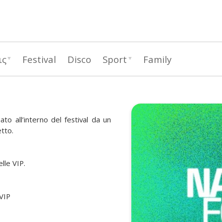
Παράκαμψη
προς
το
κυρίως
ις
Festival
Disco
Sport
Family
περιεχόμενο
o all’interno del festival da un
etto.
lle VIP.
 VIP