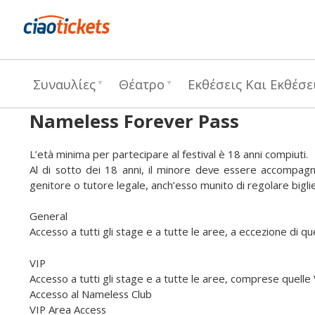
c
Συναυλίες
Θέατρο
Εκθέσεις Και Εκθέσε
i
a
Nameless Forever Pass
o
L’età minima per partecipare al festival è 18 anni compiuti.
t
Al di sotto dei 18 anni, il minore deve essere accompagnat
genitore o tutore legale, anch’esso munito di regolare bigli
i
General
c
Accesso a tutti gli stage e a tutte le aree, a eccezione di que
k
VIP
e
Accesso a tutti gli stage e a tutte le aree, comprese quelle
Accesso al Nameless Club
t
VIP Area Access