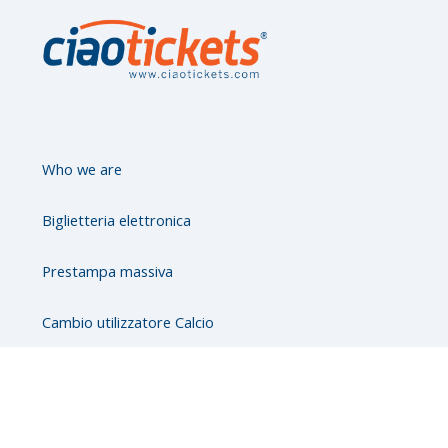
l
T
a
b
s
Who we are
Biglietteria elettronica
Prestampa massiva
Cambio utilizzatore Calcio