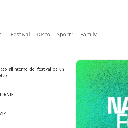
Skip
to
main
content
s
Festival
Disco
Sport
Family
o all’interno del festival da un
etto.
lle VIP.
 VIP