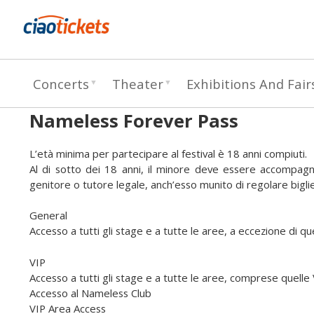
c
Concerts
Theater
Exhibitions And Fair
i
a
Nameless Forever Pass
o
L’età minima per partecipare al festival è 18 anni compiuti.
t
Al di sotto dei 18 anni, il minore deve essere accompagnat
genitore o tutore legale, anch’esso munito di regolare bigli
i
General
c
Accesso a tutti gli stage e a tutte le aree, a eccezione di que
k
VIP
e
Accesso a tutti gli stage e a tutte le aree, comprese quelle
Accesso al Nameless Club
t
VIP Area Access