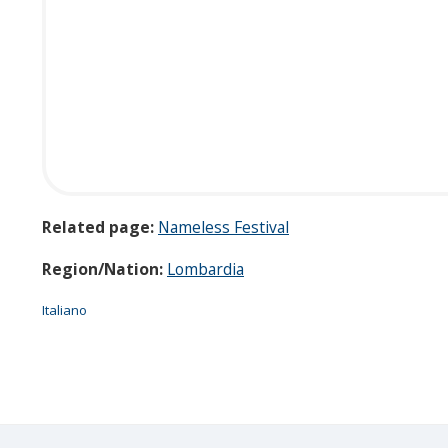
Related page:
Nameless Festival
V
Region/Nation:
Lombardia
e
r
Italiano
t
i
c
a