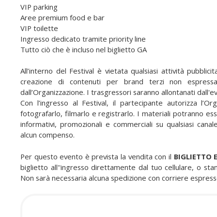
VIP parking
s
Aree premium food e bar
VIP toilette
Ingresso dedicato tramite priority line
Tutto ciò che è incluso nel biglietto GA
All’interno del Festival è vietata qualsiasi attività pubblici
creazione di contenuti per brand terzi non espressam
dall’Organizzazione. I trasgressori saranno allontanati dall'e
Con l’ingresso al Festival, il partecipante autorizza l’Or
fotografarlo, filmarlo e registrarlo. I materiali potranno ess
informativi, promozionali e commerciali su qualsiasi canal
alcun compenso.
Per questo evento è prevista la vendita con il
BIGLIETTO 
biglietto all''ingresso direttamente dal tuo cellulare, o s
Non sarà necessaria alcuna spedizione con corriere espress