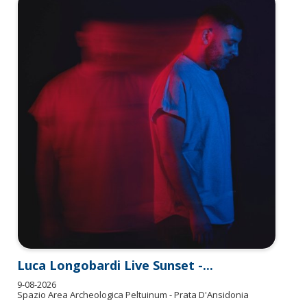
Luca Longobardi Live Sunset -...
9-08-2026
Spazio Area Archeologica Peltuinum - Prata D'Ansidonia