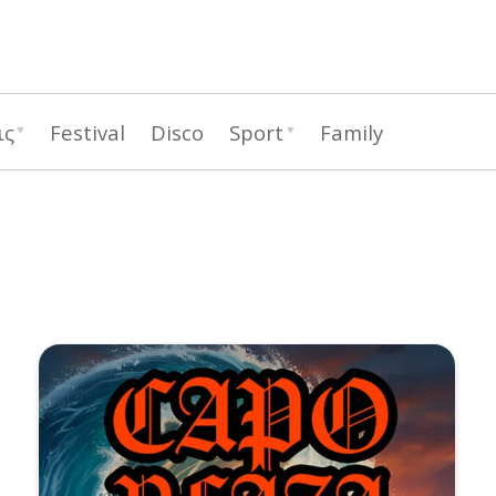
Παράκαμψη
προς
το
κυρίως
ις
Festival
Disco
Sport
Family
περιεχόμενο