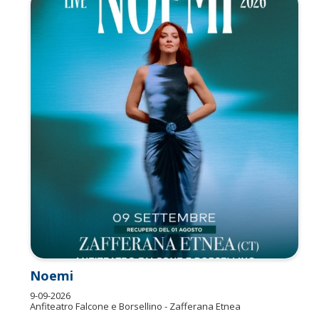
Noemi
9-09-2026
Anfiteatro Falcone e Borsellino - Zafferana Etnea