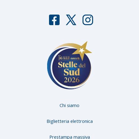
F
T
I
aceb
witter
nstag
ook
ram
Chi siamo
Biglietteria elettronica
Prestampa massiva