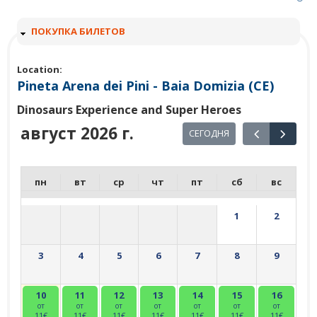
С
ПОКУПКА БИЛЕТОВ
К
Р
Location:
Ы
Pineta Arena dei Pini - Baia Domizia (CE)
Т
Ь
Dinosaurs Experience and Super Heroes
август 2026 г.
СЕГОДНЯ
пн
вт
ср
чт
пт
сб
вс
1
2
3
4
5
6
7
8
9
10
11
12
13
14
15
16
от
от
от
от
от
от
от
11€
11€
11€
11€
11€
11€
11€