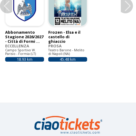
Назад
В
а
л
ь
н
Abbonamento
Frozen - Elsa e il
Stagione 2026/2027
castello di
ы
- Città di Formi ...
ghiaccio
ECCELLENZA
PROSA
е
Campo Sportivo W.
Teatro Barone - Melito
Parisio - Formia (LT)
di Napoli (NA)
18.93 km
45.48 km
в
к
л
а
д
к
и