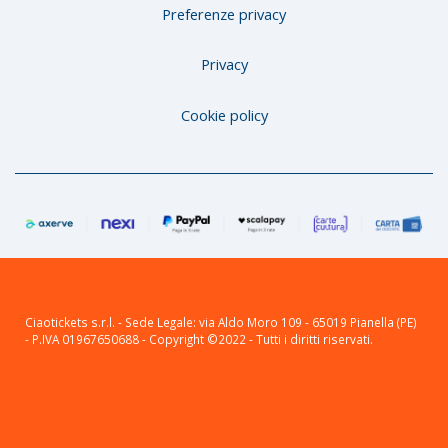
Preferenze privacy
Privacy
Cookie policy
Ciaotickets s.r.l. - Sede Legale: via Aldo Moro 109 - 65019 Pianella (PE)
- P.IVA 01967650688 - Copyright ©2022 - Tutti i diritti riservati.