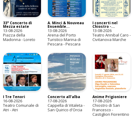
33° Concerto di
A. Minci & Nouveau
I concerti nel
Mezza estate
Ensemble...
Chiostro -...
13-08-2026
13-08-2026
13-08-2026
Piazza della
Arena del Porto
Teatro Annibal Caro -
Madonna - Loreto
Turistico Marina di
Civitanova Marche
Pescara - Pescara
I Tre Tenori
Concerto all'alba
Anime Prigioniere
16-08-2026
17-08-2026
17-08-2026
Teatro Comunale di
Cappella di Vitaleta -
Chiostro di San
Atri - Atri
San Quirico d'Orcia
Francesco -
Castiglion Fiorentino
С