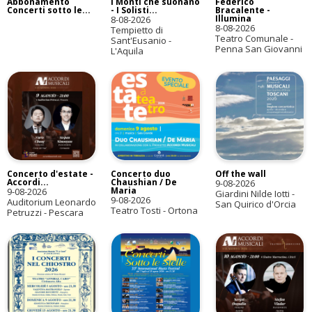
Abbonamento
I Monti che suonano
Federico
Concerti sotto le...
- I Solisti...
Bracalente -
Illumina
8-08-2026
8-08-2026
Tempietto di
Teatro Comunale -
Sant'Eusanio -
Penna San Giovanni
L'Aquila
Concerto d'estate -
Concerto duo
Off the wall
Accordi...
Chaushian / De
9-08-2026
Maria
9-08-2026
Giardini Nilde Iotti -
9-08-2026
Auditorium Leonardo
San Quirico d'Orcia
Teatro Tosti - Ortona
Petruzzi - Pescara