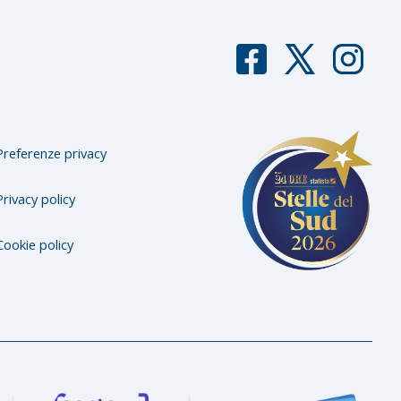
F
T
I
aceb
witter
nstag
ook
ram
Preferenze privacy
Privacy policy
Cookie policy