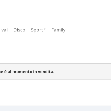
Salta
al
contenuto
principale
ival
Disco
Sport
Family
ne è al momento in vendita.