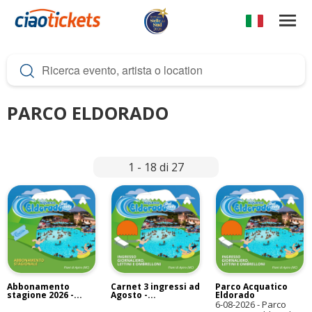
Salta
al
contenuto
c
principale
i
a
PARCO ELDORADO
o
t
1 - 18 di 27
i
c
k
e
t
s
Abbonamento
Carnet 3 ingressi ad
Parco Acquatico
stagione 2026 -...
Agosto -...
Eldorado
6-08-2026
-
Parco