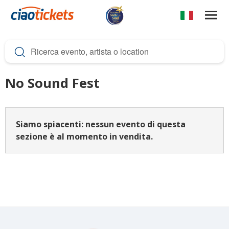
Salta
al
contenuto
c
principale
i
a
No Sound Fest
o
t
i
Siamo spiacenti: nessun evento di questa
sezione è al momento in vendita.
c
k
e
t
s