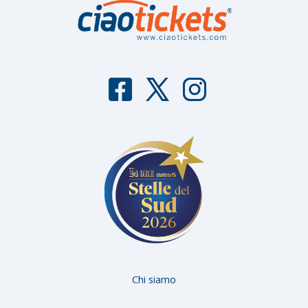
F
T
I
aceb
witter
nstag
ook
ram
Chi siamo