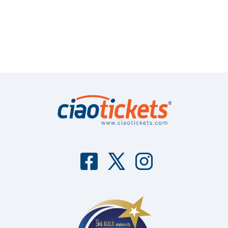
F
T
I
aceb
witter
nstag
ook
ram