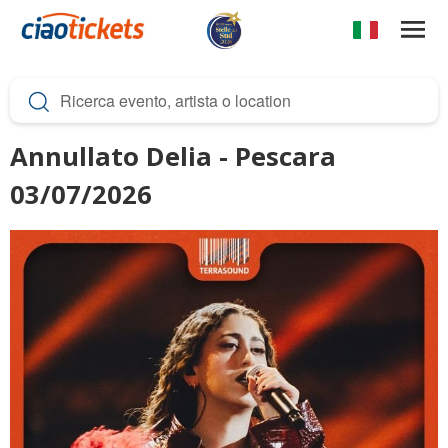
Salta
al
contenuto
c
principale
i
a
Annullato Delia - Pescara
o
03/07/2026
t
i
c
k
e
t
s