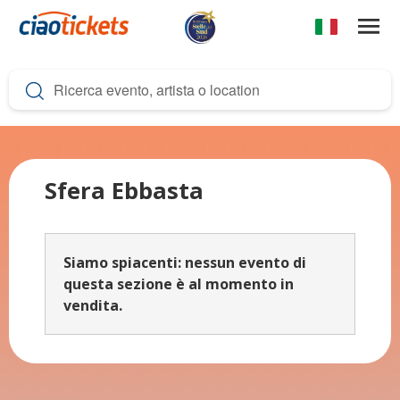
Salta
al
contenuto
c
principale
i
a
o
t
Sfera Ebbasta
i
c
Siamo spiacenti: nessun evento di
k
questa sezione è al momento in
e
vendita.
t
s