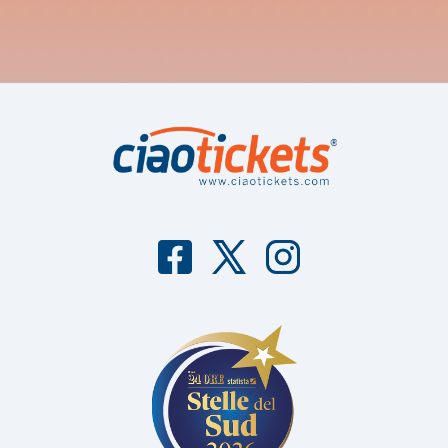
F
T
I
aceb
witter
nstag
ook
ram