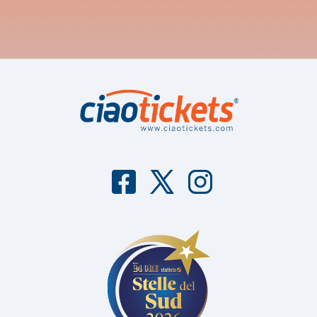
F
T
I
aceb
witter
nstag
ook
ram