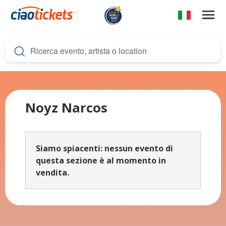
Salta
al
contenuto
c
principale
i
a
o
t
Noyz Narcos
i
c
Siamo spiacenti: nessun evento di
k
questa sezione è al momento in
e
vendita.
t
s