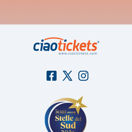
F
T
I
aceb
witter
nstag
ook
ram