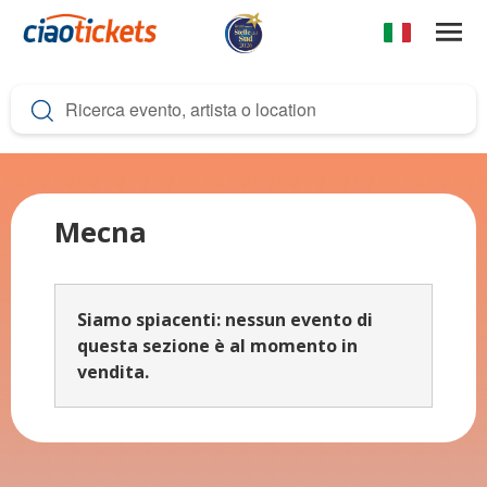
Salta
al
contenuto
c
principale
i
a
o
t
Mecna
i
c
Siamo spiacenti: nessun evento di
k
questa sezione è al momento in
e
vendita.
t
s