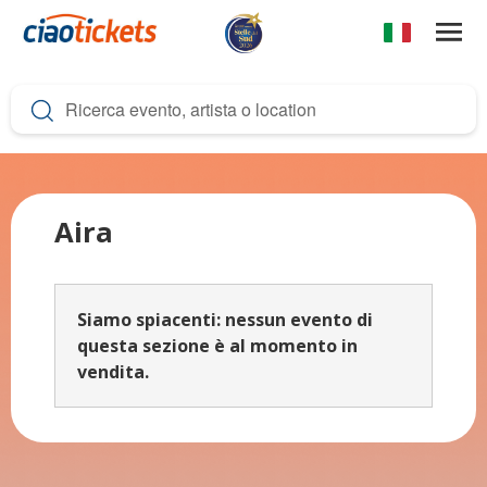
Salta
al
contenuto
c
principale
i
a
o
t
Aira
i
c
Siamo spiacenti: nessun evento di
k
questa sezione è al momento in
e
vendita.
t
s