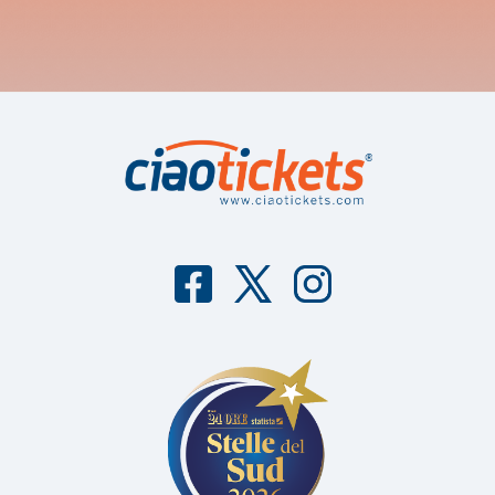
F
T
I
aceb
witter
nstag
ook
ram