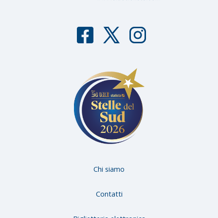
F
T
I
aceb
witter
nstag
ook
ram
Chi siamo
Contatti