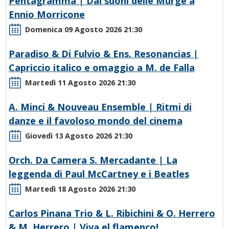
Pentagramma | Dai suoni delle Murge a
O
Ennio Morricone
N
D
Domenica 09 Agosto 2026
21:30
I
Paradiso & Di Fulvio & Ens. Resonancias |
Capriccio italico e omaggio a M. de Falla
Martedì 11 Agosto 2026
21:30
A. Minci & Nouveau Ensemble | Ritmi di
danze e il favoloso mondo del cinema
Giovedì 13 Agosto 2026
21:30
Orch. Da Camera S. Mercadante | La
leggenda di Paul McCartney e i Beatles
Martedì 18 Agosto 2026
21:30
Carlos Pinana Trio & L. Ribichini & O. Herrero
& M. Herrero | Viva el flamenco!