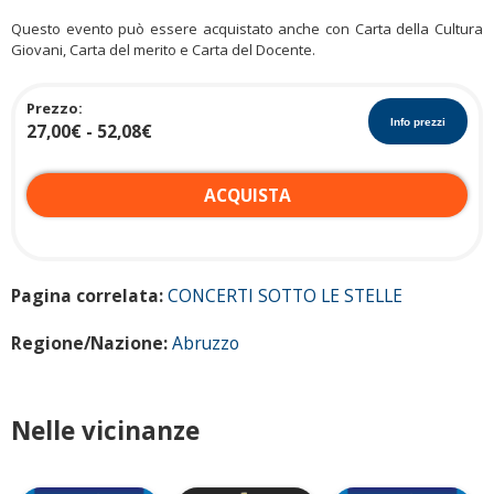
Questo evento può essere acquistato anche con Carta della Cultura
Giovani, Carta del merito e Carta del Docente.
Prezzo:
Info prezzi
27,00€ - 52,08€
ACQUISTA
Pagina correlata:
CONCERTI SOTTO LE STELLE
S
Regione/Nazione:
Abruzzo
c
h
e
Nelle vicinanze
d
e