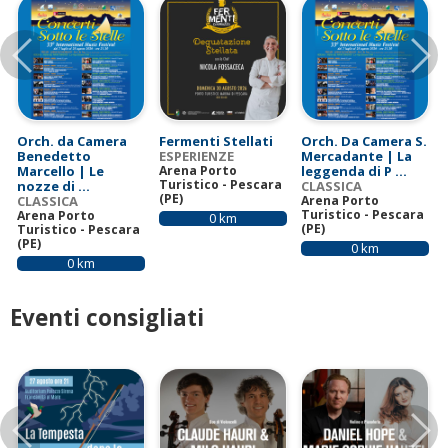
V
Precedente
S
e
r
t
Orch. da Camera
Fermenti Stellati
Orch. Da Camera S.
i
Benedetto
ESPERIENZE
Mercadante | La
Marcello | Le
Arena Porto
leggenda di P ...
c
Turistico - Pescara
nozze di ...
CLASSICA
(PE)
CLASSICA
Arena Porto
a
Turistico - Pescara
Arena Porto
0 km
(PE)
Turistico - Pescara
l
(PE)
0 km
0 km
i
Eventi consigliati
Indietro
A