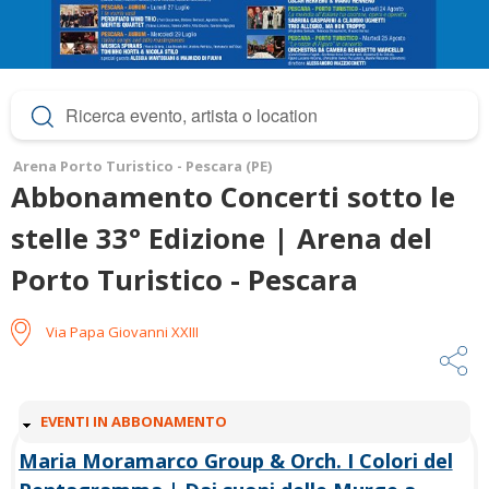
Arena Porto Turistico - Pescara (PE)
Abbonamento Concerti sotto le
stelle 33° Edizione | Arena del
Porto Turistico - Pescara
Via Papa Giovanni XXIII
N
EVENTI IN ABBONAMENTO
A
Maria Moramarco Group & Orch. I Colori del
S
C