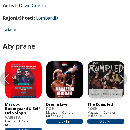
Artist:
David Guetta
S
Rajoni/Shteti:
Lombardia
k
e
Italiano
d
Aty pranë
a
t
v
e
Previous
N
r
t
i
Masood
Drama Live
The Rumpled
Boomgaard & Self-
POP
ROCK
k
Help Singh
Magazzini Generali -
Magazzini Generali -
Milano (MI)
Milano (MI)
VARIETÀ
a
6.67 km
6.67 km
Hard Rock Cafe -
Milano
l
4.7 km