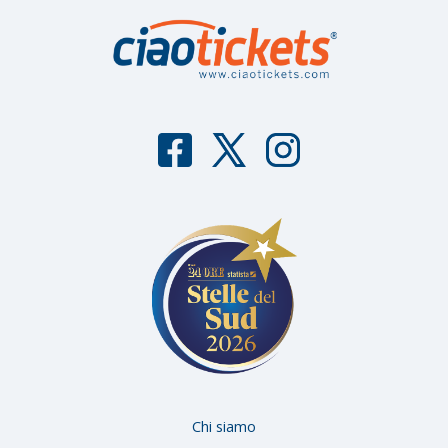
F
T
I
aceb
witter
nstag
ook
ram
Chi siamo