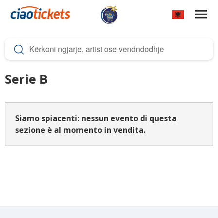
Skip
to
main
c
content
i
a
Serie B
o
t
i
Siamo spiacenti: nessun evento di questa
sezione è al momento in vendita.
c
k
e
t
s