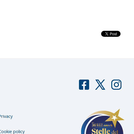
F
T
I
aceb
witter
nstag
ook
ram
Privacy
Cookie policy