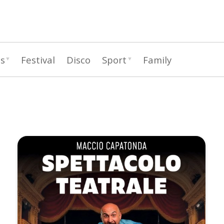
Pasar
al
contenido
principal
as
Festival
Disco
Sport
Family