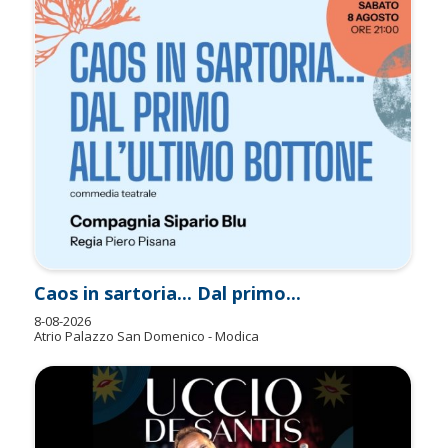
Caos in sartoria... Dal primo...
8-08-2026
Atrio Palazzo San Domenico - Modica