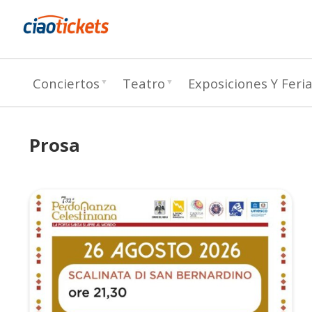
c
Conciertos
Teatro
Exposiciones Y Feri
i
a
o
Prosa
t
i
c
k
e
t