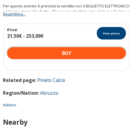
Per questo evento è prevista la vendita con il BIGLIETTO ELETTRONICO:
potrai mostrare il biglietto all'ingresso direttamente dal tuo cellulare, o
Read More...
stamparlo con la stampante di casa. Non sarà necessaria alcuna
spedizione con corriere espresso.
Price:
View prices
21,50€ - 253,09€
BUY
Related page:
Pineto Calcio
V
Region/Nation:
Abruzzo
e
r
Italiano
t
Nearby
i
c