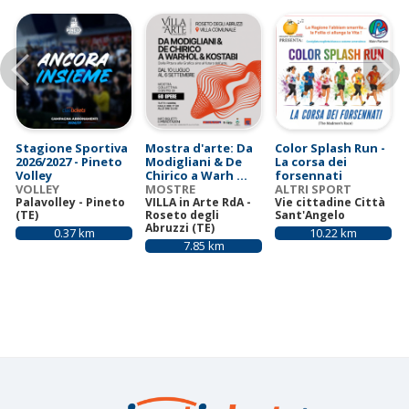
a
l
Previous
N
T
a
b
Stagione Sportiva
Mostra d'arte: Da
Color Splash Run -
2026/2027 - Pineto
Modigliani & De
La corsa dei
s
Volley
Chirico a Warh ...
forsennati
VOLLEY
MOSTRE
ALTRI SPORT
Palavolley - Pineto
VILLA in Arte RdA -
Vie cittadine Città
(TE)
Roseto degli
Sant'Angelo
Abruzzi (TE)
0.37 km
10.22 km
7.85 km