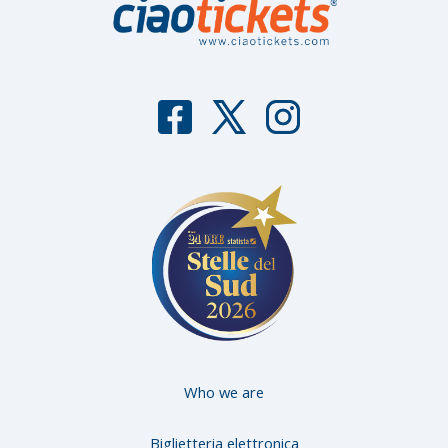
F
T
I
aceb
witter
nstag
ook
ram
Who we are
Biglietteria elettronica