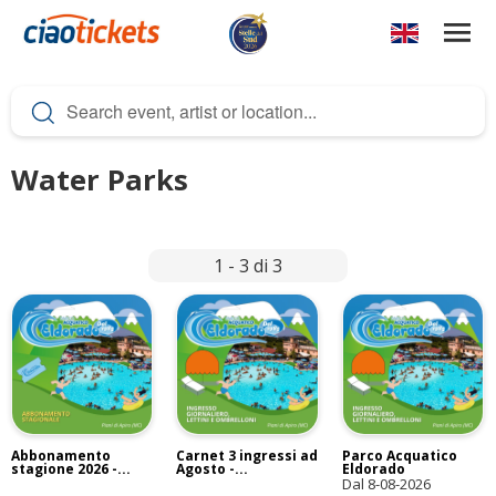
Skip
to
main
c
content
i
a
Water Parks
o
t
1 - 3 di 3
i
c
k
e
t
s
Abbonamento
Carnet 3 ingressi ad
Parco Acquatico
stagione 2026 -...
Agosto -...
Eldorado
Dal
8-08-2026