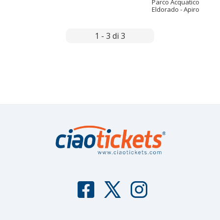
Parco Acquatico
Eldorado - Apiro
1 - 3 di 3
F
T
I