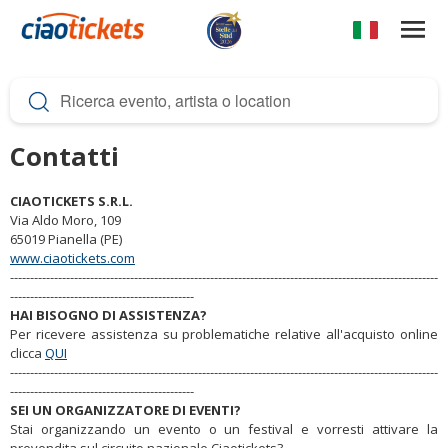
Salta
al
contenuto
c
principale
i
a
Contatti
o
CIAOTICKETS S.R.L.
t
Via Aldo Moro, 109
i
65019 Pianella (PE)
www.ciaotickets.com
c
-----------------------------------------------------------------------------------------------------------
----------------------------------------------
k
HAI BISOGNO DI ASSISTENZA?
Per ricevere assistenza su problematiche relative all'acquisto online
e
clicca
QUI
t
-----------------------------------------------------------------------------------------------------------
----------------------------------------------
s
SEI UN ORGANIZZATORE DI EVENTI?
Stai organizzando un evento o un festival e vorresti attivare la