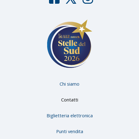
F
T
I
aceb
witter
nstag
ook
ram
Chi siamo
Contatti
Biglietteria elettronica
Punti vendita