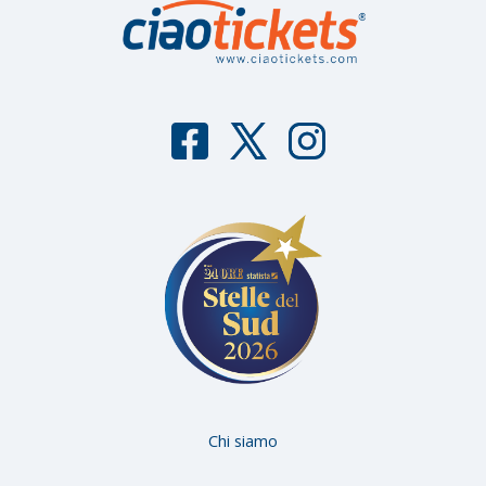
F
T
I
aceb
witter
nstag
ook
ram
Chi siamo