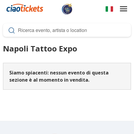
Salta
al
contenuto
c
principale
i
a
Napoli Tattoo Expo
o
t
i
Siamo spiacenti: nessun evento di questa
sezione è al momento in vendita.
c
k
e
t
s