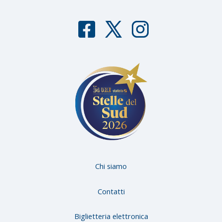
F
T
I
aceb
witter
nstag
ook
ram
Chi siamo
Contatti
Biglietteria elettronica