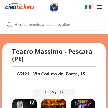
Salta
al
contenuto
c
principale
i
a
o
t
Teatro Massimo - Pescara
(PE)
i
c
65121 - Via Caduta del Forte, 15
k
e
t
1 - 13 di 13
s