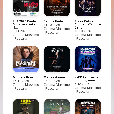
FLA 2026 Paolo
Benji e Fede
Stray Kids -
Nori racconta
Concert-Tribute
11-10-2026
-
Il...
Band
Cinema Massimo
5-11-2026
-
18-10-2026
-
- Pescara
Cinema Massimo
Cinema Massimo
- Pescara
- Pescara
Michele Bravi
Malika Ayane
K-POP music is
coming soon
15-11-2026
-
28-11-2026
-
5-12-2026
-
Cinema Massimo
Cinema Massimo
Cinema Massimo
- Pescara
- Pescara
- Pescara